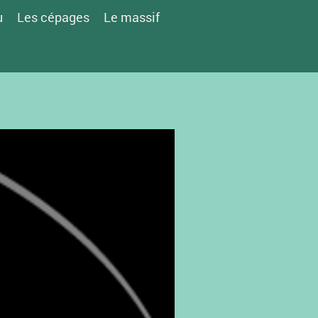
u
Les cépages
Le massif