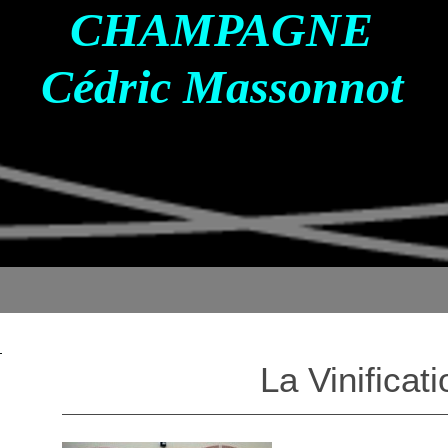
CHAMPAGNE
Cédric Massonnot
La Vinificati